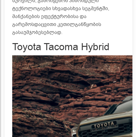
სურვილს, გამოიყენონ ჰიბრიდული
ტექნოლოგიები სხვადასხვა სეგმენტში,
მანქანების ეფექტურობისა და
გარემოსდაცვითი კეთილგანწყობის
გასაუმჯობესებლად.
Toyota Tacoma Hybrid