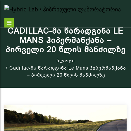
CADILLAC-ᲛᲐ ᲬᲐᲠᲐᲓᲒᲘᲜᲐ LE
MANS ᲰᲘᲞᲔᲠᲛᲐᲜᲥᲐᲜᲐ –
ᲞᲘᲠᲕᲔᲚᲘ 20 ᲬᲚᲘᲡ ᲛᲐᲜᲫᲘᲚᲖᲔ
ბლოგი
Cadillac-მა წარადგინა Le Mans ჰიპერმანქანა
– პირველი 20 წლის მანძილზე