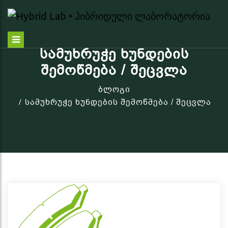
ᲡᲐᲛᲣᲮᲠᲣᲭᲔ ᲮᲣᲜᲓᲔᲑᲘᲡ
ᲨᲔᲛᲝᲬᲛᲔᲑᲐ / ᲨᲔᲪᲕᲚᲐ
ბლოგი
სამუხრუჭე ხუნდების შემოწმება / შეცვლა